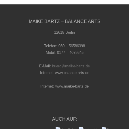
MAIKE BARTZ – BALANCE ARTS
12619 Berlin
Telefon: 030 – 56586398
Mobil: 0177 – 4078645
E-Mail:
buero@maike-bartz.de
Internet: www.balance-arts.de
Internet: www.maike-bartz.de
AUCH AUF: