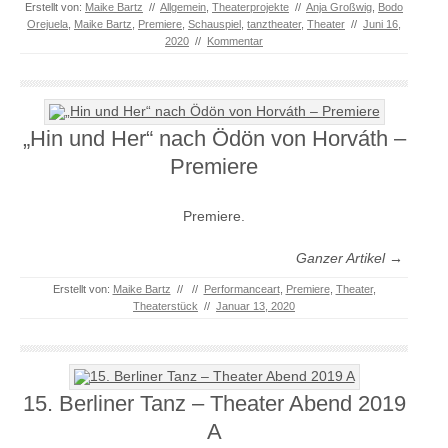
Erstellt von:
Maike Bartz
//
Allgemein
,
Theaterprojekte
//
Anja Großwig
,
Bodo
Orejuela
,
Maike Bartz
,
Premiere
,
Schauspiel
,
tanztheater
,
Theater
//
Juni 16,
2020
//
Kommentar
„Hin und Her“ nach Ödön von Horváth –
Premiere
Premiere.
Ganzer Artikel →
Erstellt von:
Maike Bartz
//
//
Performanceart
,
Premiere
,
Theater
,
Theaterstück
//
Januar 13, 2020
15. Berliner Tanz – Theater Abend 2019
A