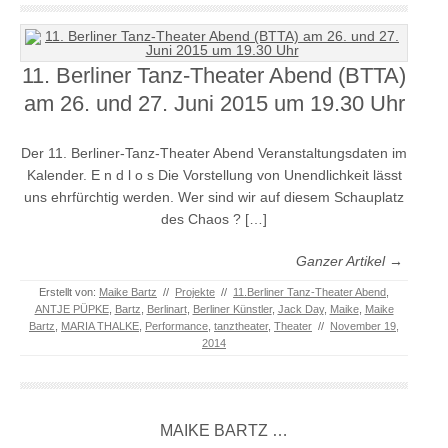
11. Berliner Tanz-Theater Abend (BTTA)
am 26. und 27. Juni 2015 um 19.30 Uhr
Der 11. Berliner-Tanz-Theater Abend Veranstaltungsdaten im
Kalender. E n d l o s Die Vorstellung von Unendlichkeit lässt
uns ehrfürchtig werden. Wer sind wir auf diesem Schauplatz
des Chaos ? […]
Ganzer Artikel →
Erstellt von:
Maike Bartz
//
Projekte
//
11.Berliner Tanz-Theater Abend
,
ANTJE PÜPKE
,
Bartz
,
Berlinart
,
Berliner Künstler
,
Jack Day
,
Maike
,
Maike
Bartz
,
MARIA THALKE
,
Performance
,
tanztheater
,
Theater
//
November 19,
2014
MAIKE BARTZ …