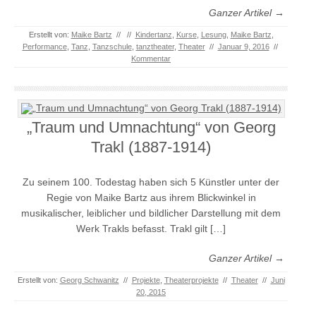
Ganzer Artikel →
Erstellt von:
Maike Bartz
//
//
Kindertanz
,
Kurse
,
Lesung
,
Maike Bartz
,
Performance
,
Tanz
,
Tanzschule
,
tanztheater
,
Theater
//
Januar 9, 2016
//
Kommentar
„Traum und Umnachtung“ von Georg
Trakl (1887-1914)
Zu seinem 100. Todestag haben sich 5 Künstler unter der
Regie von Maike Bartz aus ihrem Blickwinkel in
musikalischer, leiblicher und bildlicher Darstellung mit dem
Werk Trakls befasst. Trakl gilt […]
Ganzer Artikel →
Erstellt von:
Georg Schwanitz
//
Projekte
,
Theaterprojekte
//
Theater
//
Juni
20, 2015