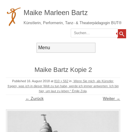
Maike Marleen Bartz
Künstlerin, Performerin, Tanz- & Theaterpädagogin BUT®
Suchen
Gehe zum Inhalt
Menü
Maike Bartz Kopie 2
Published
16. August 2018
at
810 × 562
in
„Wenn Sie mich, als Künstler,
fragen, was ich in dieser Welt zu tun habe, werde ich immer antworten: Ich bin
hier, um laut zu leben.“ Émile Zola
.
← Zurück
Weiter →