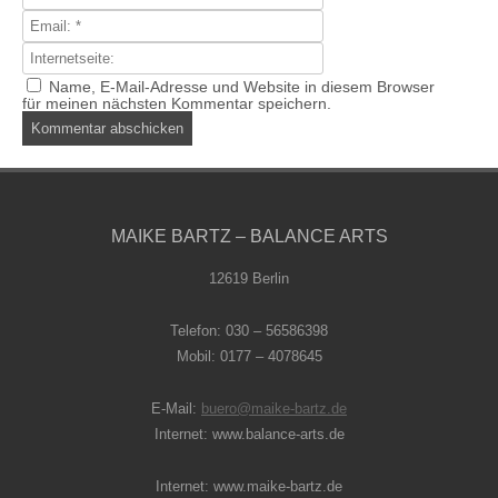
Name, E-Mail-Adresse und Website in diesem Browser
für meinen nächsten Kommentar speichern.
MAIKE BARTZ – BALANCE ARTS
12619 Berlin
Telefon: 030 – 56586398
Mobil: 0177 – 4078645
E-Mail:
buero@maike-bartz.de
Internet: www.balance-arts.de
Internet: www.maike-bartz.de