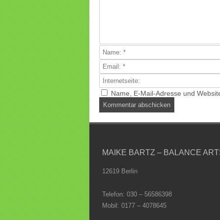
Name, E-Mail-Adresse und Website
MAIKE BARTZ – BALANCE ART
12619 Berlin
Telefon: 030 – 56586398
Mobil: 0177 – 4078645