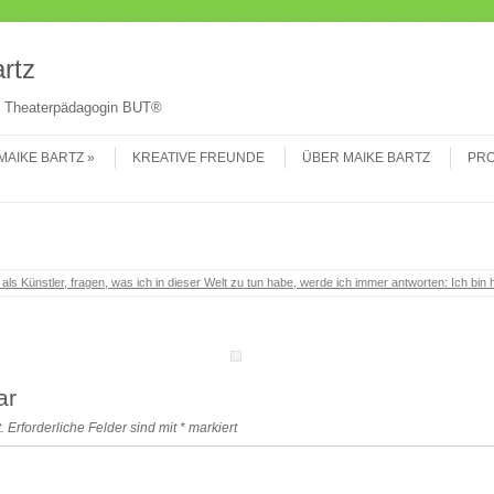
Su
rtz
 & Theaterpädagogin BUT®
MAIKE BARTZ
KREATIVE FREUNDE
ÜBER MAIKE BARTZ
PRO
als Künstler, fragen, was ich in dieser Welt zu tun habe, werde ich immer antworten: Ich bin h
ar
.
Erforderliche Felder sind mit
*
markiert