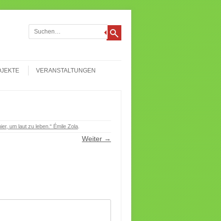
chen
JEKTE
VERANSTALTUNGEN
ier, um laut zu leben.“ Émile Zola
.
Weiter →