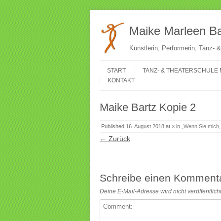
Maike Marleen Ba
Künstlerin, Performerin, Tanz-
Gehe zum Inhalt
Menü
START
TANZ- & THEATERSCHULE 
KONTAKT
Maike Bartz Kopie 2
Published
16. August 2018
at
×
in
„Wenn Sie mich, 
← Zurück
Schreibe einen Komment
Deine E-Mail-Adresse wird nicht veröffentlicht