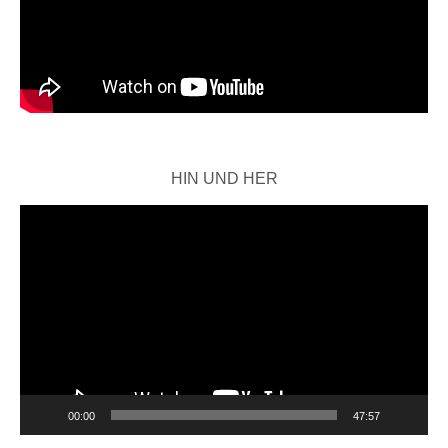
HIN UND HER
Video-
Player
00:00
47:57