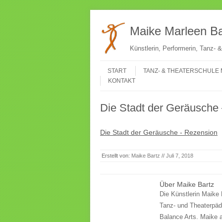
Maike Marleen Ba
Künstlerin, Performerin, Tanz-
Gehe zum Inhalt
Menü
START
TANZ- & THEATERSCHULE 
KONTAKT
Die Stadt der Geräusche
Die Stadt der Geräusche - Rezension
Erstellt von:
Maike Bartz
//
Juli 7, 2018
Über Maike Bartz
Die Künstlerin Maike 
Tanz- und Theaterpäd
Balance Arts. Maike a