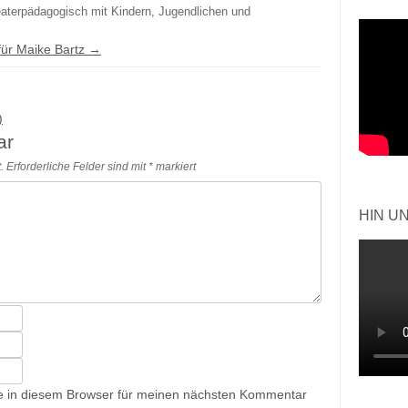
eaterpädagogisch mit Kindern, Jugendlichen und
 für Maike Bartz
→
)
ar
.
Erforderliche Felder sind mit
*
markiert
HIN U
e in diesem Browser für meinen nächsten Kommentar