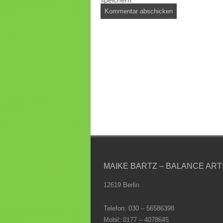
speichern.
MAIKE BARTZ – BALANCE ART
12619 Berlin
Telefon: 030 – 56586398
Mobil: 0177 – 4078645