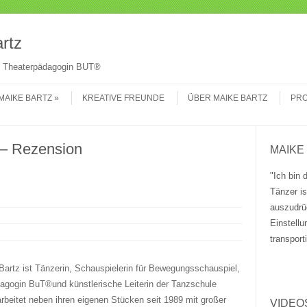
Su
rtz
 & Theaterpädagogin BUT®
MAIKE BARTZ
KREATIVE FREUNDE
ÜBER MAIKE BARTZ
PRO
 – Rezension
MAIKE
"Ich bin 
Tänzer i
auszudrü
Einstell
transport
Bartz ist Tänzerin, Schauspielerin für Bewegungsschauspiel,
agogin BuT®und künstlerische Leiterin der Tanzschule
rbeitet neben ihren eigenen Stücken seit 1989 mit großer
VIDEO