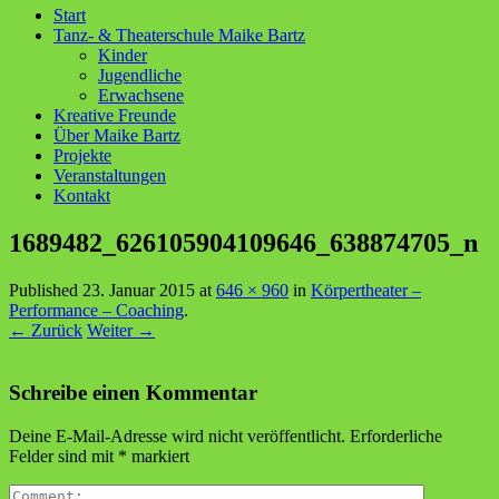
Start
Tanz- & Theaterschule Maike Bartz
Kinder
Jugendliche
Erwachsene
Kreative Freunde
Über Maike Bartz
Projekte
Veranstaltungen
Kontakt
1689482_626105904109646_638874705_n
Published
23. Januar 2015
at
646 × 960
in
Körpertheater –
Performance – Coaching
.
← Zurück
Weiter →
Schreibe einen Kommentar
Deine E-Mail-Adresse wird nicht veröffentlicht.
Erforderliche
Felder sind mit
*
markiert