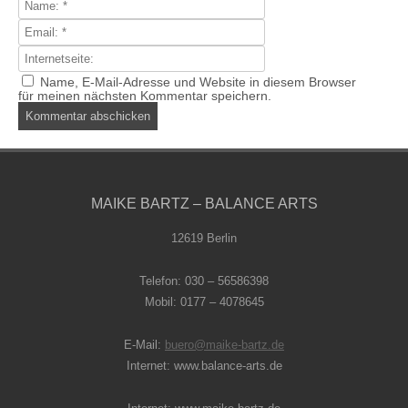
Name, E-Mail-Adresse und Website in diesem Browser
für meinen nächsten Kommentar speichern.
MAIKE BARTZ – BALANCE ARTS
12619 Berlin
Telefon: 030 – 56586398
Mobil: 0177 – 4078645
E-Mail:
buero@maike-bartz.de
Internet: www.balance-arts.de