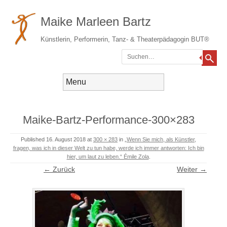
Maike Marleen Bartz
Künstlerin, Performerin, Tanz- & Theaterpädagogin BUT®
Suchen
Gehe zum Inhalt
Menü
Maike-Bartz-Performance-300×283
Published
16. August 2018
at
300 × 283
in
„Wenn Sie mich, als Künstler,
fragen, was ich in dieser Welt zu tun habe, werde ich immer antworten: Ich bin
hier, um laut zu leben.“ Émile Zola
.
← Zurück
Weiter →