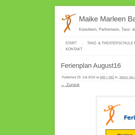
Maike Marleen Ba
Künstlerin, Performerin, Tanz-
Gehe zum Inhalt
Menü
START
TANZ- & THEATERSCHULE 
KONTAKT
Ferienplan August16
Published
29. Juli 2016
at
688 × 682
in
„Wenn Sie m
← Zurück