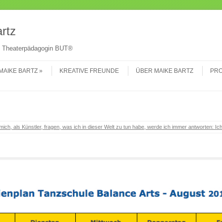
Su
rtz
 & Theaterpädagogin BUT®
MAIKE BARTZ
KREATIVE FREUNDE
ÜBER MAIKE BARTZ
PRO
ich, als Künstler, fragen, was ich in dieser Welt zu tun habe, werde ich immer antworten: Ich 