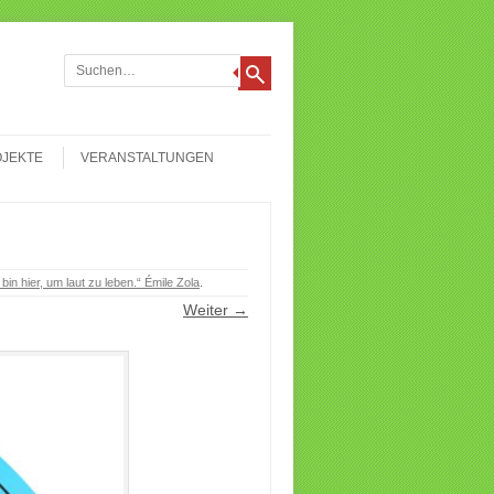
chen
JEKTE
VERANSTALTUNGEN
in hier, um laut zu leben.“ Émile Zola
.
Weiter →