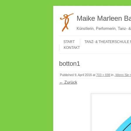
Maike Marleen Ba
Künstlerin, Performerin, Tanz-
Gehe zum Inhalt
Menü
START
TANZ- & THEATERSCHULE 
KONTAKT
botton1
Published
9. April 2016
at
703 × 698
in
„Wenn Sie m
← Zurück