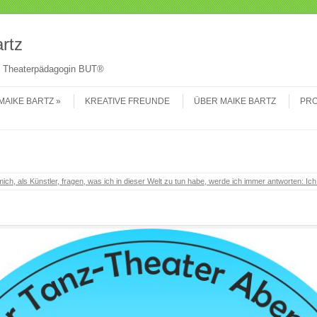
Su
rtz
 & Theaterpädagogin BUT®
MAIKE BARTZ
KREATIVE FREUNDE
ÜBER MAIKE BARTZ
PRO
ich, als Künstler, fragen, was ich in dieser Welt zu tun habe, werde ich immer antworten: Ich b