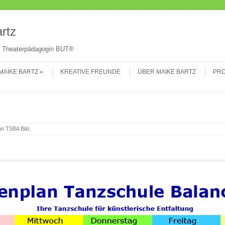
Su
rtz
 & Theaterpädagogin BUT®
MAIKE BARTZ
KREATIVE FREUNDE
ÜBER MAIKE BARTZ
PRO
an TSBA Bild
.