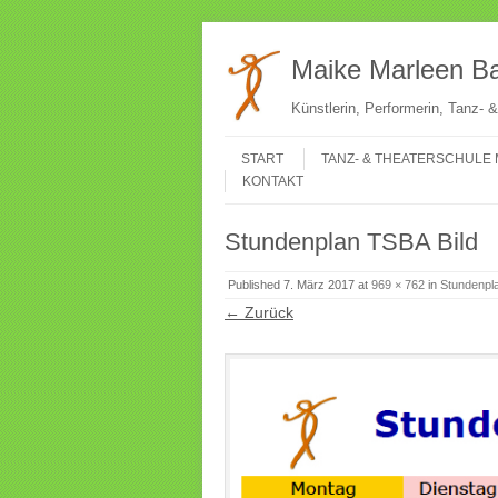
Maike Marleen Ba
Künstlerin, Performerin, Tanz-
Gehe zum Inhalt
Menü
START
TANZ- & THEATERSCHULE 
KONTAKT
Stundenplan TSBA Bild
Published
7. März 2017
at
969 × 762
in
Stundenpl
← Zurück