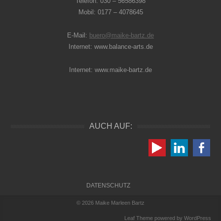
Telefon: 030 – 56586398
Mobil: 0177 – 4078645
E-Mail:
buero@maike-bartz.de
Internet: www.balance-arts.de
Internet: www.maike-bartz.de
AUCH AUF:
Folter Menü
DATENSCHUTZ
© 2026
Maike Marleen Bartz
Leaf Theme
powered by
WordPress