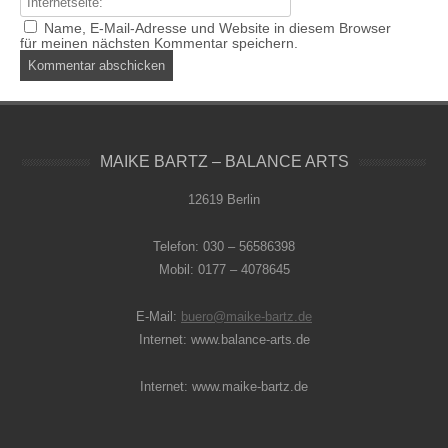
Name, E-Mail-Adresse und Website in diesem Browser
für meinen nächsten Kommentar speichern.
MAIKE BARTZ – BALANCE ARTS
12619 Berlin
Telefon: 030 – 56586398
Mobil: 0177 – 4078645
E-Mail:
buero@maike-bartz.de
Internet: www.balance-arts.de
Internet: www.maike-bartz.de