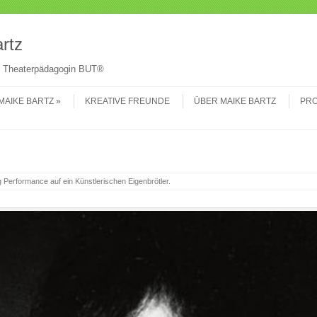
Su
rtz
 & Theaterpädagogin BUT®
MAIKE BARTZ
KREATIVE FREUNDE
ÜBER MAIKE BARTZ
PRO
g Performance auf ein Künstlerischen Eigenbrötler
.