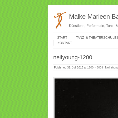
Maike Marleen Ba
Künstlerin, Performerin, Tanz-
Gehe zum Inhalt
Menü
START
TANZ- & THEATERSCHULE 
KONTAKT
neilyoung-1200
Published
31. Juli 2015
at
1200 × 800
in
Neil Youn