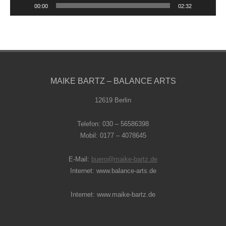
00:00
02:32
MAIKE BARTZ – BALANCE ARTS
12619 Berlin
Telefon: 030 – 56586398
Mobil: 0177 – 4078645
E-Mail:
buero@maike-bartz.de
Internet: www.balance-arts.de
Internet: www.maike-bartz.de