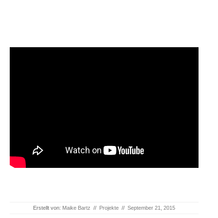
Erstellt von:
Maike Bartz
//
Projekte
//
September 21, 2015