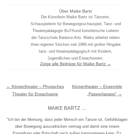
Über Maike Bartz
Die Künstlerin Maike Bartz ist Tänzerin,
Schauspielerin für Bewegungsschauspiel, Tanz- und
Theaterpädagogin BuT®und künstlerische Leiterin
der Tanzschule Balance Arts. Maike arbeitet neben
ihren eigenen Stücken seit 1989 mit großer Hingabe
tanz- und theaterpädagogisch mit Kindern,
Jugendlichen und Erwachsenen.
Zeige alle Beiträge für Maike Bartz
→
Beitragsnavigation
←
Körpertheater – Physisches
Körpertheater – Ensemble
Theater für Erwachsene
„Papperlapapp“
→
MAIKE BARTZ …
"Ich bin der Meinung, dass jeder Mensch ein Tänzer ist, Gefühlslagen
über Bewegung auszudrücken vermag und damit eine innere
Einstellung oder Botschaft nach außen transportieren kann. Es