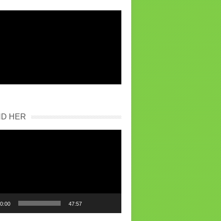
ND HER
0:00
47:57