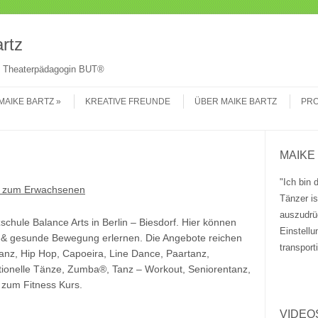
Su
rtz
 & Theaterpädagogin BUT®
MAIKE BARTZ
KREATIVE FREUNDE
ÜBER MAIKE BARTZ
PRO
MAIKE
"Ich bin 
s zum Erwachsenen
Tänzer i
auszudrü
chule Balance Arts in Berlin – Biesdorf. Hier können
Einstell
he & gesunde Bewegung erlernen. Die Angebote reichen
transport
anz, Hip Hop, Capoeira, Line Dance, Paartanz,
ditionelle Tänze, Zumba®, Tanz – Workout, Seniorentanz,
 zum Fitness Kurs.
VIDEO