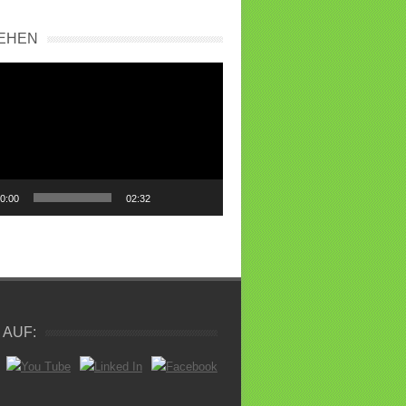
IEHEN
0:00
02:32
 AUF: