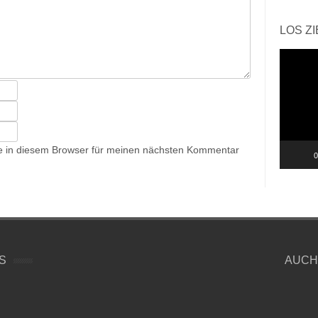
LOS Z
Video-
Player
e in diesem Browser für meinen nächsten Kommentar
0
S
AUCH