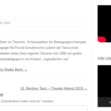
23, 2019
Bartz ist Tänzerin, Schauspielerin für Bewegungsschauspiel,
agogin BuT®und künstlerische Leiterin der Tanzschule
rbeitet neben ihren eigenen Stücken seit 1989 mit großer
HIN U
eaterpädagogisch mit Kindern, Jugendlichen und
Video-
 für Maike Bartz
→
Player
15. Berliner Tanz – Theater Abend 2019
→
ar
.
Erforderliche Felder sind mit
*
markiert
0