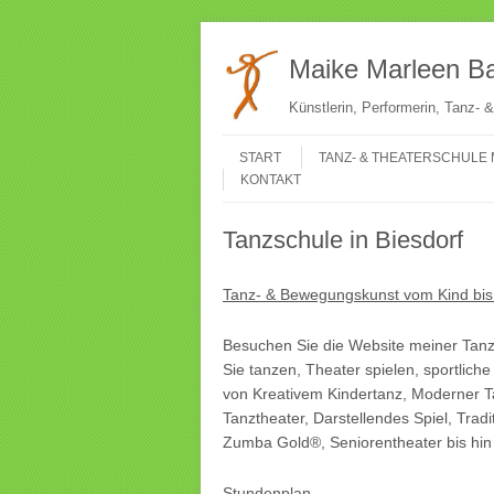
Maike Marleen Ba
Künstlerin, Performerin, Tanz-
Gehe zum Inhalt
Menü
START
TANZ- & THEATERSCHULE 
KONTAKT
Tanzschule in Biesdorf
Tanz- & Bewegungskunst vom Kind bi
Besuchen Sie die Website meiner Tanzs
Sie tanzen, Theater spielen, sportlic
von Kreativem Kindertanz, Moderner T
Tanztheater, Darstellendes Spiel, Tra
Zumba Gold®, Seniorentheater bis hin
Stundenplan