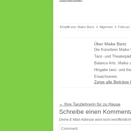
Erstellt von:
Maike Bartz
//
Allgemein
//
Februar 
Über Maike Bartz
Die Künstlerin Maike 
Tanz- und Theaterpäd
Balance Arts. Maike a
Hingabe tanz- und th
Erwachsenen.
Zeige alle Beiträge
Beitragsnavigation
←
Ihre Tanzlehrerin für zu Hause
Schreibe einen Komment
Deine E-Mail-Adresse wird nicht veröffentlicht