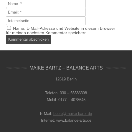
Name, E-Mail-Adresse und Website in diesem Browser
für meinen nächsten Kommentar speichern.
MAIKE BARTZ – BALANCE ARTS
12619 Berlin
Telefon: 030 – 56586398
Mobil: 0177 – 4078645
E-Mail:
buero@maike-bartz.de
Internet: www.balance-arts.de