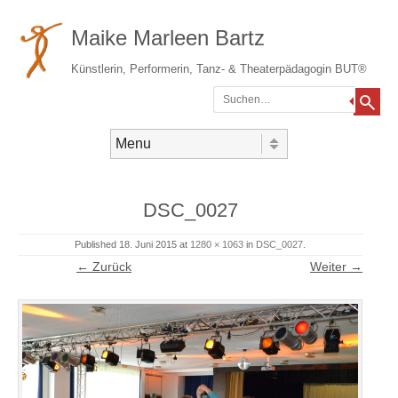
Maike Marleen Bartz
Künstlerin, Performerin, Tanz- & Theaterpädagogin BUT®
Suchen
Gehe zum Inhalt
Menü
DSC_0027
Published
18. Juni 2015
at
1280 × 1063
in
DSC_0027
.
← Zurück
Weiter →